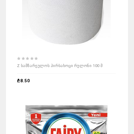
0
Z სამზარეულოს პირსახოცი რულონი 100 მ
out
of
5
₾
8.50