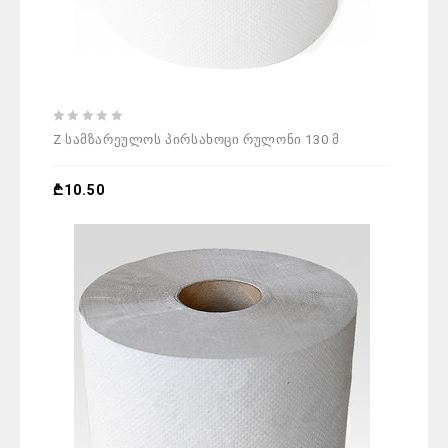
0
Z სამზარეულოს პირსახოცი რულონი 130 მ
out
of
5
₾
10.50