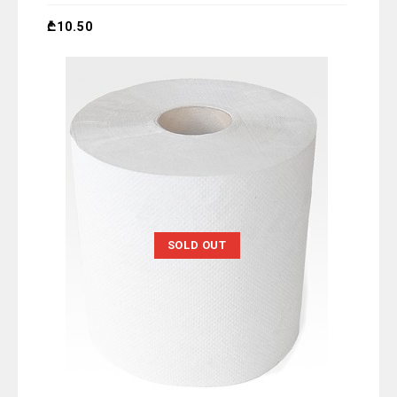
of
5
₾
10.50
SOLD OUT