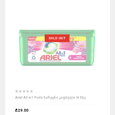
SOLD OUT
0
Ariel All in1 Pods სარეცხი კაფსულა N 32ც
out
of
5
₾
29.00