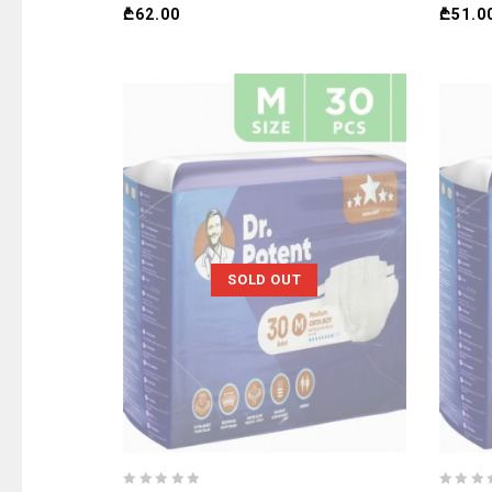
₾
62.00
₾
51.0
SOLD OUT