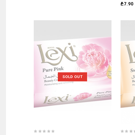
₾
7.90
SOLD OUT