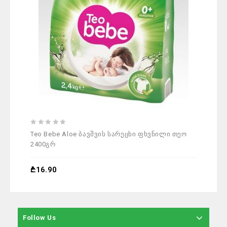
0
0
Teo Bebe Aloe ბავშვის სარეცხი ფხვნილი თეო
Papi
out
out
2400გრ
of
of
5
5
₾
3.
₾
16.90
Follow Us