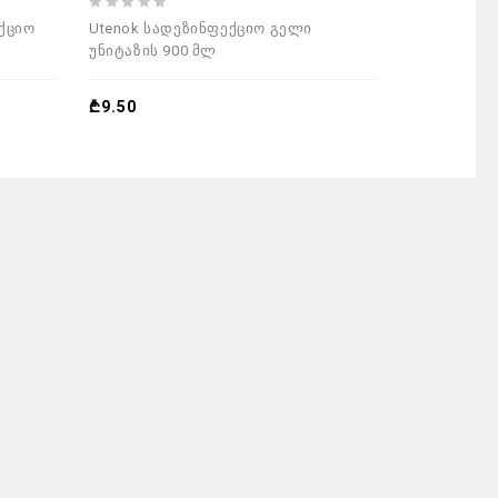
0
0
ექციო
Utenok სადეზინფექციო გელი
Utenok სა
out
out
უნიტაზის 900 მლ
უნიტაზის 5
of
of
5
5
₾
9.50
₾
5.30