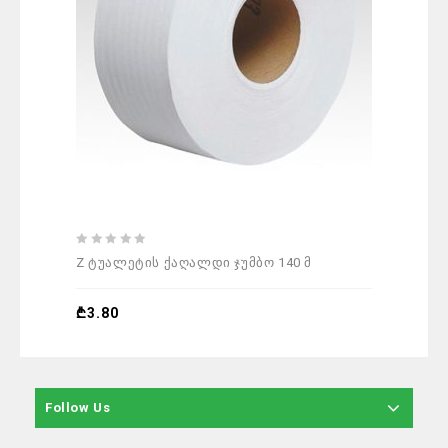
0
0
Z ტუალეტის ქაღალდი ჯუმბო 140 მ
Sel
out
out
of
of
5
5
₾
3.80
₾
1
Follow Us