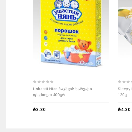
0
0
Ushastii Nian ბავშვის სარეცხი
Sleepy
out
out
ფხვნილი 400გრ
120ც
of
of
5
5
₾
3.30
₾
4.30