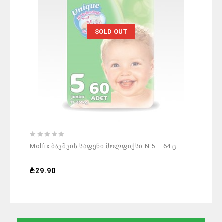
SOLD OUT
0
0
Molfix ბავშვის საფენი მოლფიქსი N 5 – 64 ც
Pad
out
out
of
of
5
5
₾
29.90
₾
2