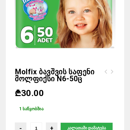
Molfix Ბავშვის Საფენი
Მოლფიქსი N6-50ც
Molfix ბავშვის საფენი მოლფიქსი N4
-76 ც
₾
30.00
1 საწყობშია
კალათაში დამატება