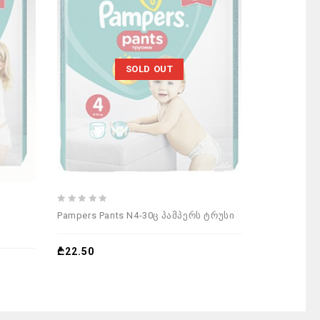
SOLD OUT
0
0
Pampers Pants N4-30ც პამპერს ტრუსი
Pampers N6-
out
out
საფენი
of
of
5
5
₾
22.50
₾
39.00