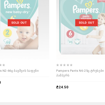
SOLD OUT
SOLD OUT
0
s N2-66ც ბავშვის საფენი
Pampers Pants N6-25ც ტრუსები
out
პამპერს
of
5
0
₾
24.50