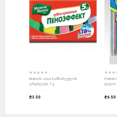
0
0
Melochi Jizni სამზარეულოს
Freken
out
out
ღრუბლები 7 ც
ტილო 3
of
of
5
5
₾
3.50
₾
6.50