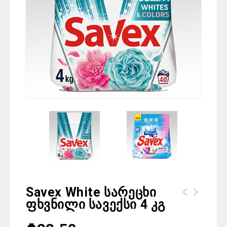
Savex White Სარეცხი
Ფხვნილი Სავექსი 4 Კგ
Paddlers სველი ხელსახოცი ბავშვის 120
ც