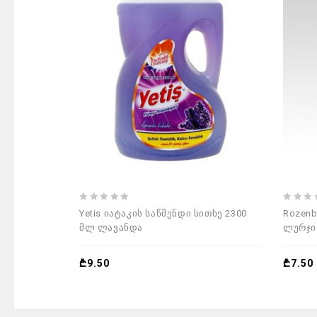
0
0
Yetis იატაკის საწმენდი სითხე 2300
Rozenb
out
out
მლ ლავანდა
ლურჯი
of
of
5
5
₾
9.50
₾
7.50