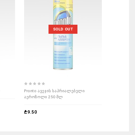
SOLD OUT
0
0
ლ
Pronto ავეჯის საპრიალებელი
Pronto Oran
out
out
აეროზოლი 250 მლ
პრონტო 75
of
of
5
5
₾
9.50
₾
7.50