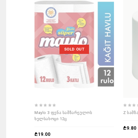
SOLD OUT
0
0
Maylo 3 ფენა სამზარეულოს
Z სამ
out
out
ხელსახოცი 12ც
of
of
5
5
₾
9.80
₾
19.00