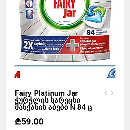
Fairy Platinum Jar
Ჭურჭლის Სარეცხი
Selpak სამზარეულოს პირსახოცი სელპაკი
Მანქანის Აბები N 84 Ც
N 12 ც
₾
59.00