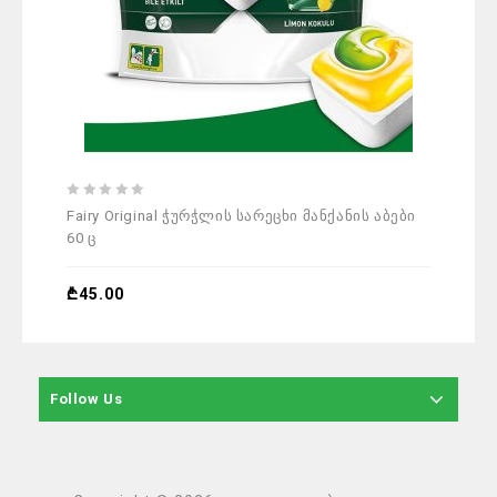
0
0
Fairy Original ჭურჭლის სარეცხი მანქანის აბები
Fin
out
out
60 ც
of
of
5
5
₾
3
₾
45.00
Follow Us